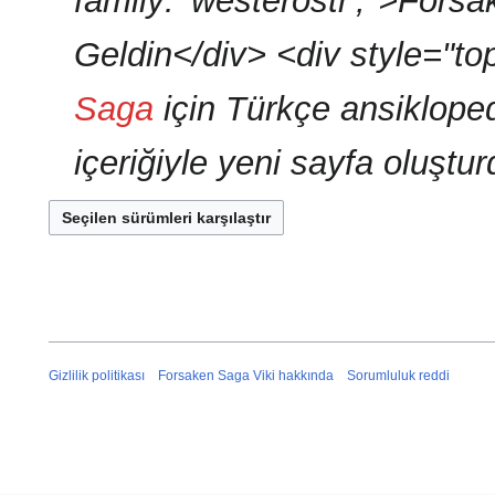
family: 'westerostr';">Fors
y
Geldin</div> <div style="t
o
k
Saga
için Türkçe ansiklopedi
içeriğiyle yeni sayfa oluştu
Gizlilik politikası
Forsaken Saga Viki hakkında
Sorumluluk reddi