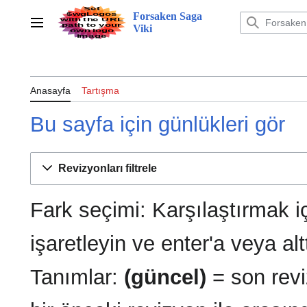
İçeriğe
Forsaken Saga
atla
Ana menü
Viki
Anasayfa
Tartışma
Bu sayfa için günlükleri gör
Revizyonları filtrele
Fark seçimi: Karşılaştırmak i
işaretleyin ve enter'a veya al
Tanımlar:
(güncel)
= son revi