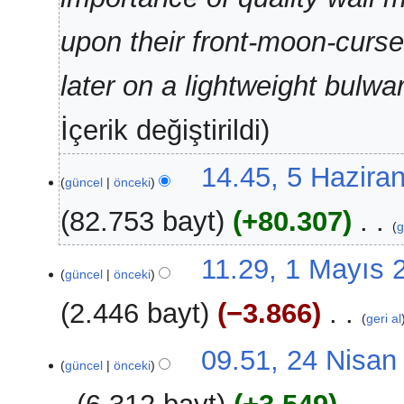
upon their front-moon-curser
later on a lightweight bulwark 
İçerik değiştirildi
5
14.45, 5 Hazira
güncel
önceki
Haziran
2026
82.753 bayt
+80.307
‎
g
D
1
11.29, 1 Mayıs 
e
güncel
önceki
Mayıs
ğ
2026
2.446 bayt
−3.866
‎
i
geri al
ş
D
24
09.51, 24 Nisan
i
e
güncel
önceki
Nisan
k
ğ
2026
l
i