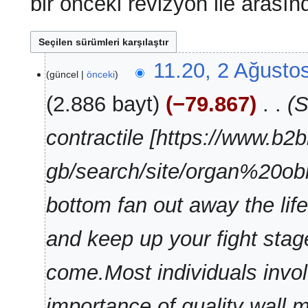
bir önceki revizyon ile arasın
2
11.20, 2 Ağusto
güncel
önceki
Ağustos
2026
2.886 bayt
−79.867
‎
S
contractile [https://www.b2
gb/search/site/organ%20obl
bottom fan out away the lif
and keep up your fight stage
come.Most individuals invol
importance of quality wall