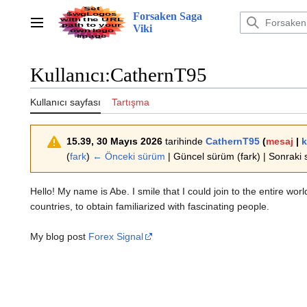
İçeriğe
Forsaken Saga
atla
Ana menü
Viki
Kullanıcı
:
CathernT95
Kullanıcı sayfası
Tartışma
15.39, 30 Mayıs 2026
tarihinde
CathernT95
(
mesaj
|
k
(
fark
)
← Önceki sürüm
| Güncel sürüm (fark) | Sonraki
Hello! My name is Abe. I smile that I could join to the entire worl
countries, to obtain familiarized with fascinating people.
My blog post
Forex Signal