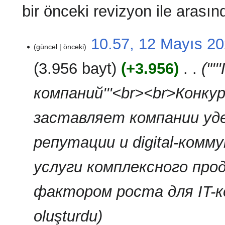
bir önceki revizyon ile arasın
12
10.57, 12 Mayıs 2
güncel
önceki
Mayıs
2026
3.956 bayt
+3.956
‎
"'
компаний'''<br><br>Конк
заставляет компании уд
репутации и digital-ком
услуги комплексного пр
фактором роста для IT-комп
oluşturdu