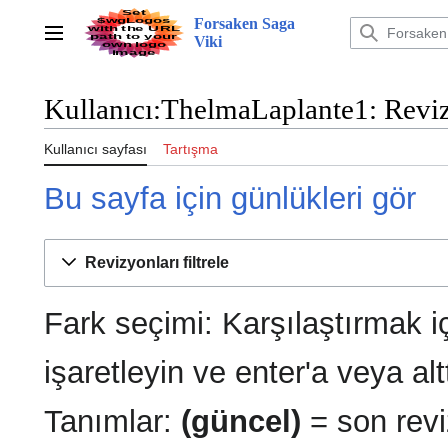
İçeriğe
Forsaken Saga
atla
Ana menü
Viki
Kullanıcı:ThelmaLaplante1: Revi
Kullanıcı sayfası
Tartışma
Bu sayfa için günlükleri gör
Revizyonları filtrele
Fark seçimi: Karşılaştırmak i
işaretleyin ve enter'a veya al
Tanımlar:
(güncel)
= son revi