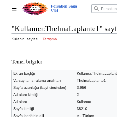
İçeriğe
Forsaken Saga
atla
Ana menü
Viki
"Kullanıcı:ThelmaLaplante1" sayfa
Kullanıcı sayfası
Tartışma
Temel bilgiler
Ekran başlığı
Kullanıcı:ThelmaLaplan
Varsayılan sıralama anahtarı
ThelmaLaplante1
Sayfa uzunluğu (bayt cinsinden)
3.956
Ad alanı kimliği
2
Ad alanı
Kullanıcı
Sayfa kimliği
38210
Sayfa içeriğinin dili
tr - Türkçe