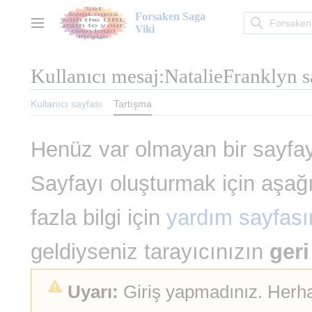
İçeriğe
Forsaken Saga
atla
Ana menü
Viki
Kullanıcı mesaj:NatalieFranklyn
s
Kullanıcı sayfası
Tartışma
Henüz var olmayan bir sayfaya
Sayfayı oluşturmak için aşağ
fazla bilgi için
yardım sayfası
geldiyseniz tarayıcınızın
geri
Uyarı:
Giriş yapmadınız. Herha