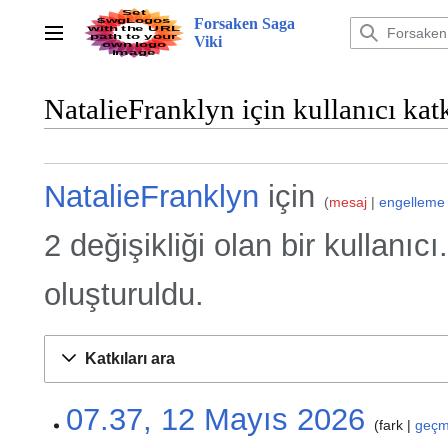
İçeriğe
Forsaken Saga
atla
Ana menü
Viki
NatalieFranklyn için kullanıcı katk
NatalieFranklyn
için
mesaj
engelleme
2 değişikliği olan bir kullanı
oluşturuldu.
Katkıları ara
12
07.37, 12 Mayıs 2026
fark
geçm
Mayıs