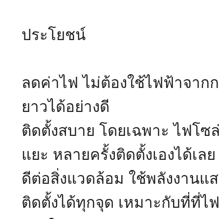
ประโยชน์
ลดค่าไฟ ไม่ต้องใช้ไฟฟ้าจากก
ยาวได้อย่างดี
ติดตั้งสบาย โดยเฉพาะ ไฟโซล่
แยะ หลายครั้งติดตั้งเองได้เลย
ดีต่อสิ่งแวดล้อม ใช้พลังงานแส
ติดตั้งได้ทุกจุด เหมาะกับที่ท