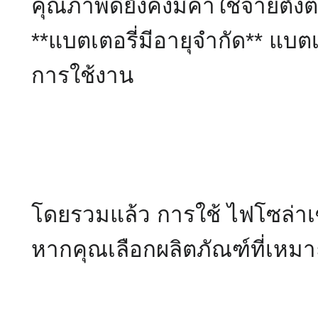
คุณภาพดียังคงมีค่าใช้จ่ายตั้ง
**แบตเตอรี่มีอายุจำกัด** แบตเ
การใช้งาน
โดยรวมแล้ว การใช้ ไฟโซล่าเ
หากคุณเลือกผลิตภัณฑ์ที่เหมา