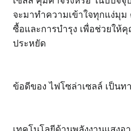
เซลล์ คุ้มค่าจริงหรือ ในปีปัจจ
จะมาทำความเข้าใจทุกแง่มุม ตั
ซื้อและการบำรุง เพื่อช่วยให้ค
ประหยัด
ข้อดีของ ไฟโซล่าเซลล์ เป็นทา
เทคโนโลยีด้านพลังงานแสงอา