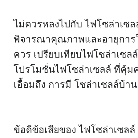
ไม่ควรหลงไปกับ ไฟโซล่าเซลล์
พิจารณาคุณภาพและอายุการใช้
ควร เปรียบเทียบไฟโซล่าเซลล์
โปรโมชั่นไฟโซล่าเซลล์ ที่คุ้ม
เอื้อมถึง การมี โซล่าเซลล์บ้
ข้อดีข้อเสียของ ไฟโซล่าเซลล์ เ