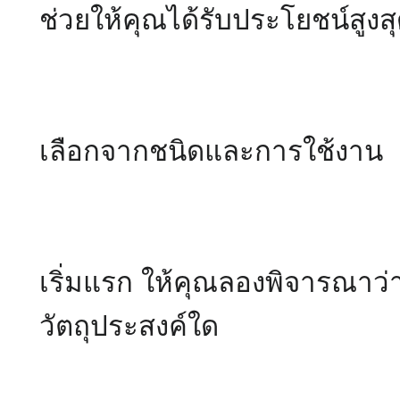
ช่วยให้คุณได้รับประโยชน์สูง
เลือกจากชนิดและการใช้งาน
เริ่มแรก ให้คุณลองพิจารณาว่า
วัตถุประสงค์ใด