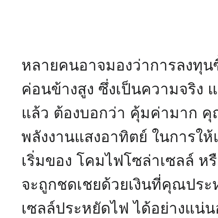
หลายคนอาจมองว่าการลงทุนซื้อ 
ค่อนข้างสูง ซึ่งเป็นความจริ
แล้ว ต้องบอกว่า คุ้มค่ามาก ค
พลังงานแสงอาทิตย์ ในการให้
เริ่มของ โคมไฟโซล่าเซลล์ ห
จะถูกชดเชยด้วยเงินที่คุณประ
เซลล์ประหยัดไฟ ได้อย่างแน