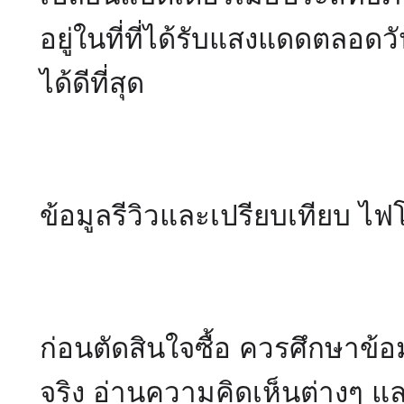
อยู่ในที่ที่ได้รับแสงแดดตลอดว
ได้ดีที่สุด
ข้อมูลรีวิวและเปรียบเทียบ ไฟโ
ก่อนตัดสินใจซื้อ ควรศึกษาข้อ
จริง อ่านความคิดเห็นต่างๆ แ